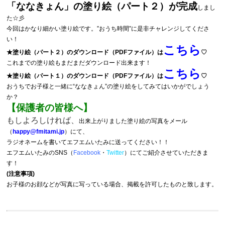
「ななきょん」の塗り絵（パート２）が完成
しまし
た☆彡
今回はかなり細かい塗り絵です。”おうち時間”に是非チャレンジしてくださ
い！
こちら
★塗り絵（パート２）のダウンロード（PDFファイル）は
♡
これまでの塗り絵もまだまだダウンロード出来ます！
こちら
★塗り絵（パート１）のダウンロード（PDFファイル）は
♡
おうちでお子様と一緒に“ななきょん”の塗り絵をしてみてはいかがでしょう
か？
【保護者の皆様へ】
もしよろしければ、
出来上がりました塗り絵の写真をメール
（
happy@fmitami.jp
）にて、
ラジオネームを書いてエフエムいたみに送ってください！！
エフエムいたみのSNS（
Facebook
・
Twitter
）にてご紹介させていただきま
す！
(注意事項)
お子様のお顔などが写真に写っている場合、掲載を許可したものと致します。