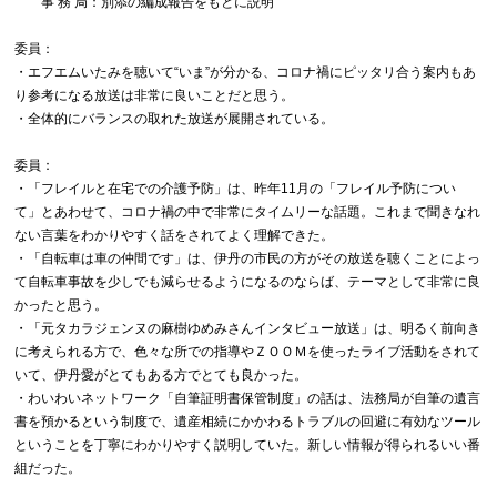
事 務 局：別添の編成報告をもとに説明
委員：
・エフエムいたみを聴いて“いま”が分かる、コロナ禍にピッタリ合う案内もあ
り参考になる放送は非常に良いことだと思う。
・全体的にバランスの取れた放送が展開されている。
委員：
・「フレイルと在宅での介護予防」は、昨年11月の「フレイル予防につい
て」とあわせて、コロナ禍の中で非常にタイムリーな話題。これまで聞きなれ
ない言葉をわかりやすく話をされてよく理解できた。
・「自転車は車の仲間です」は、伊丹の市民の方がその放送を聴くことによっ
て自転車事故を少しでも減らせるようになるのならば、テーマとして非常に良
かったと思う。
・「元タカラジェンヌの麻樹ゆめみさんインタビュー放送」は、明るく前向き
に考えられる方で、色々な所での指導やＺＯＯＭを使ったライブ活動をされて
いて、伊丹愛がとてもある方でとても良かった。
・わいわいネットワーク「自筆証明書保管制度」の話は、法務局が自筆の遺言
書を預かるという制度で、遺産相続にかかわるトラブルの回避に有効なツール
ということを丁寧にわかりやすく説明していた。新しい情報が得られるいい番
組だった。