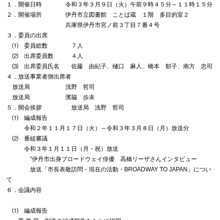
１．開催日時 令和３年３月９日（火）午前９時４５分～１１時１５分
２．開催場所 伊丹市立図書館 ことば蔵 １階 多目的室２
兵庫県伊丹市宮ノ前３丁目７番４号
３．委員の出席
⑴ 委員総数 ７人
⑵ 出席委員数 ４人
⑶ 出席委員氏名 佐藤 由紀子、樋口 麻人、橋本 郁子、南方 忠司
４．放送事業者側出席者
放送局 浅野 哲司
放送局 濱脇 歩未
５．開会挨拶 放送局 浅野 哲司
⑴ 編成報告
令和２年１１月１７日（火）～令和３年３月８日（月）放送分
⑵ 番組審議
令和３年１月１１日（月・祝）放送
”伊丹市出身ブロードウェイ俳優 高橋リーザさんインタビュー
放送「市長表敬訪問・現在の活動・BROADWAY TO JAPAN」につい
て
６．会議内容
⑴ 編成報告