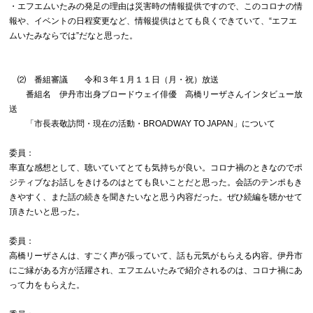
・エフエムいたみの発足の理由は災害時の情報提供ですので、このコロナの情
報や、イベントの日程変更など、情報提供はとても良くできていて、“エフエ
ムいたみならでは”だなと思った。
⑵ 番組審議 令和３年１月１１日（月・祝）放送
番組名 伊丹市出身ブロードウェイ俳優 高橋リーザさんインタビュー放
送
「市長表敬訪問・現在の活動・BROADWAY TO JAPAN」について
委員：
率直な感想として、聴いていてとても気持ちが良い。コロナ禍のときなのでポ
ジティブなお話しをきけるのはとても良いことだと思った。会話のテンポもき
きやすく、また話の続きを聞きたいなと思う内容だった。ぜひ続編を聴かせて
頂きたいと思った。
委員：
高橋リーザさんは、すごく声が張っていて、話も元気がもらえる内容。伊丹市
にご縁がある方が活躍され、エフエムいたみで紹介されるのは、コロナ禍にあ
って力をもらえた。