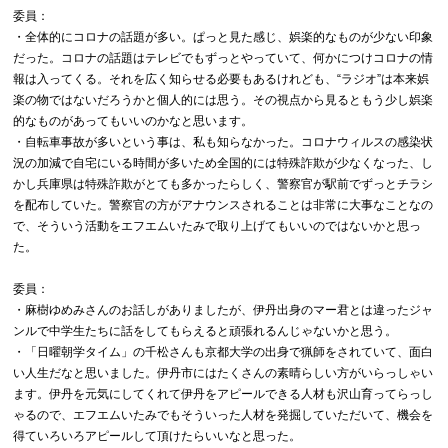
委員：
・全体的にコロナの話題が多い。ぱっと見た感じ、娯楽的なものが少ない印象
だった。コロナの話題はテレビでもずっとやっていて、何かにつけコロナの情
報は入ってくる。それを広く知らせる必要もあるけれども、“ラジオ”は本来娯
楽の物ではないだろうかと個人的には思う。その視点から見るともう少し娯楽
的なものがあってもいいのかなと思います。
・自転車事故が多いという事は、私も知らなかった。コロナウィルスの感染状
況の加減で自宅にいる時間が多いため全国的には特殊詐欺が少なくなった、し
かし兵庫県は特殊詐欺がとても多かったらしく、警察官が駅前でずっとチラシ
を配布していた。警察官の方がアナウンスされることは非常に大事なことなの
で、そういう活動をエフエムいたみで取り上げてもいいのではないかと思っ
た。
委員：
・麻樹ゆめみさんのお話しがありましたが、伊丹出身のマー君とは違ったジャ
ンルで中学生たちに話をしてもらえると頑張れるんじゃないかと思う。
・「日曜朝学タイム」の千松さんも京都大学の出身で猟師をされていて、面白
い人生だなと思いました。伊丹市にはたくさんの素晴らしい方がいらっしゃい
ます。伊丹を元気にしてくれて伊丹をアピールできる人材も沢山育ってらっし
ゃるので、エフエムいたみでもそういった人材を発掘していただいて、機会を
得ていろいろアピールして頂けたらいいなと思った。