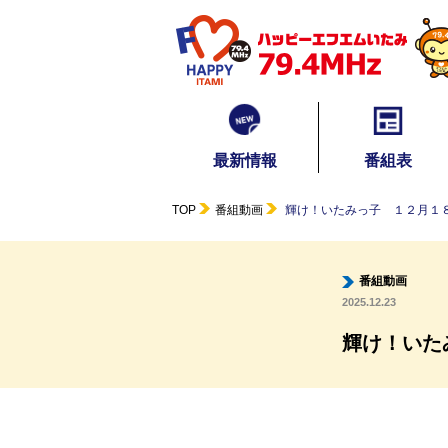
最新情報
番組表
TOP
番組動画
輝け！いたみっ子 １２月１
番組動画
2025.12.23
輝け！いた