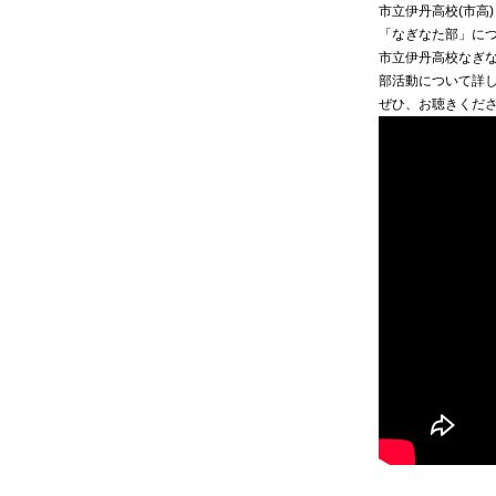
市立伊丹高校(市高)
「なぎなた部」に
市立伊丹高校なぎ
部活動について詳
ぜひ、お聴きくだ