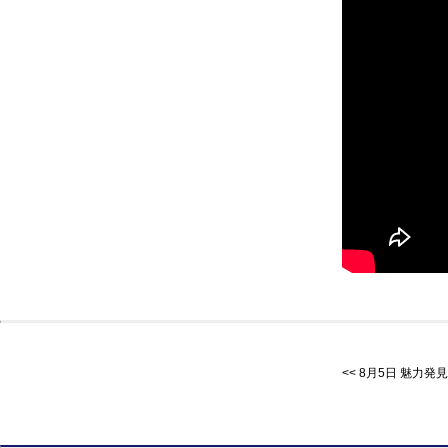
8月5日 魅力