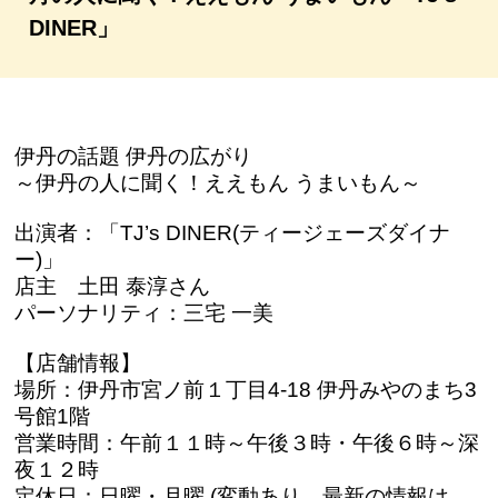
DINER」
伊丹の話題 伊丹の広がり
～伊丹の人に聞く！ええもん うまいもん～
出演者：「TJ’s DINER(ティージェーズダイナ
ー)」
店主 土田 泰淳さん
パーソナリティ：三宅 一美
【店舗情報】
場所：伊丹市宮ノ前１丁目4-18 伊丹みやのまち3
号館1階
営業時間：午前１１時～午後３時・午後６時～深
夜１２時
定休日：日曜・月曜 (変動あり、最新の情報は