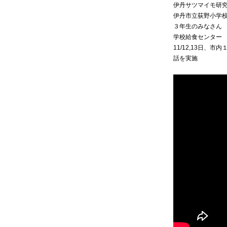
伊丹サツマイモ研
伊丹市立荻野小学
３年生のみなさん
学校給食センター
11/12,13日
話を実施