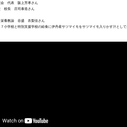
究会 代表 阪上芳孝さん
校 校長 庄司泰造さん
 栄養教諭 谷盛 衣梨佳さん
、市内１７小学校と特別支援学校の給食に伊丹産サツマイモをサツマイモ入りかす汁として