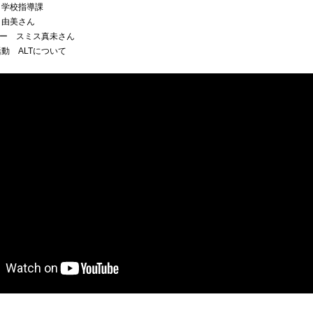
 学校指導課
由美さん
ター スミス真未さん
動 ALTについて