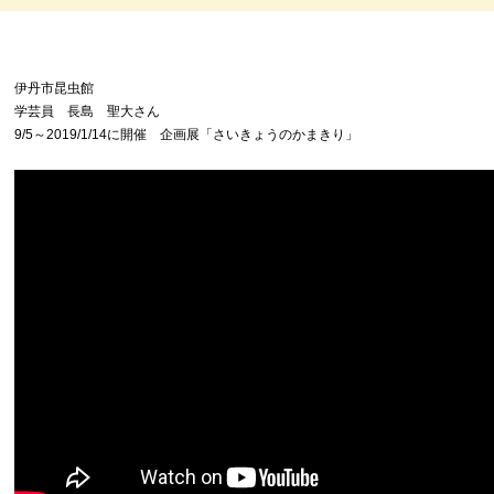
伊丹市昆虫館
学芸員 長島 聖大さん
9/5～2019/1/14に開催 企画展「さいきょうのかまきり」