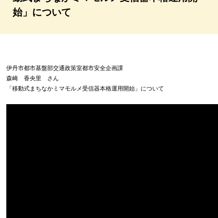
始」について
伊丹市都市基盤部交通政策室都市安全企画課
森崎 香央里 さん
「移動式まちなかミマモルメ受信器本格運用開始」について