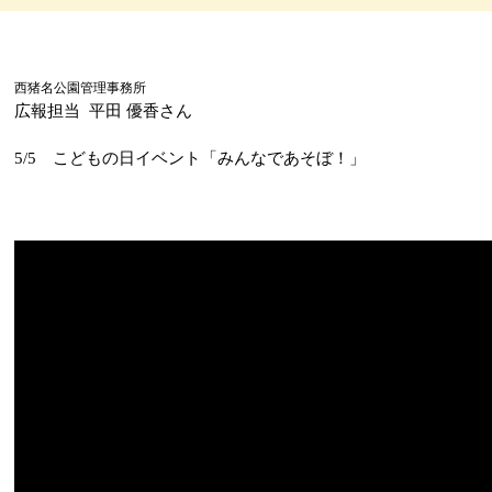
西猪名公園管理事務所
広報担当 平田 優香さん
5/5
こどもの日イベント「みんなであそぼ！」