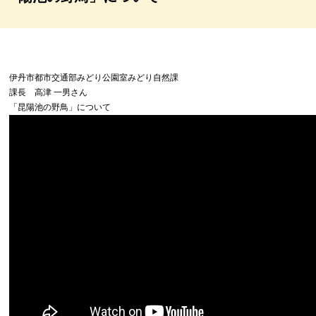
伊丹市都市交通部みどり公園室みどり自然課
課長 高津 一男さん
「昆陽池の野鳥」について