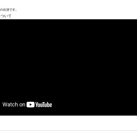
の出演です。
について