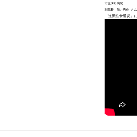
市立伊丹病院
副院長 筒井秀作 さん
「逆流性食道炎」